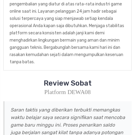
pengembalian yang diatur di atas rata-rata industri game
online saat ini. Layanan pelanggan 24 jam hadir sebagai
solusi terpercaya yang siap menjawab setiap kendala
operasional Anda kapan saja dibutuhkan. Menjaga stabilitas
platform secara konsisten adalah janji kami demi
menghadirkan lingkungan bermain yang aman dan minim
gangguan teknis. Bergabunglah bersama kami hari ini dan
rasakan kemudahan sejati dalam mengumpulkan keseruan
tanpa batas.
Review Sobat
Platform DEWA08
Saran taktis yang diberikan terbukti memangkas
waktu belajar saya secara signifikan saat mencoba
game baru minggu ini. Proses penarikan saldo
juga berjalan sangat kilat tanpa adanya potongan