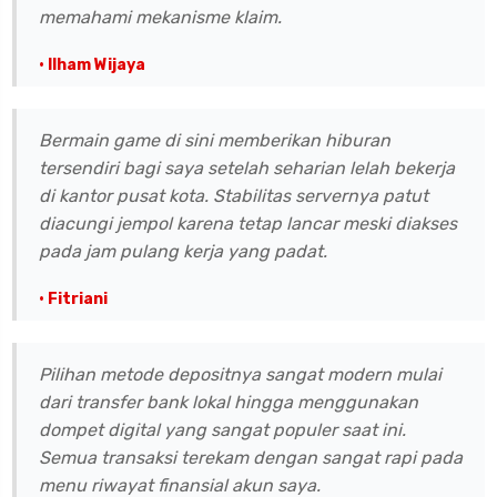
memahami mekanisme klaim.
• Ilham Wijaya
Bermain game di sini memberikan hiburan
tersendiri bagi saya setelah seharian lelah bekerja
di kantor pusat kota. Stabilitas servernya patut
diacungi jempol karena tetap lancar meski diakses
pada jam pulang kerja yang padat.
• Fitriani
Pilihan metode depositnya sangat modern mulai
dari transfer bank lokal hingga menggunakan
dompet digital yang sangat populer saat ini.
Semua transaksi terekam dengan sangat rapi pada
menu riwayat finansial akun saya.