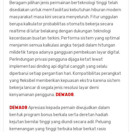
Beragam pilihan jenis permainan berteknologi tinggi telah
disediakan untuk memfasilitasi kebutuhan hiburan modern
masyarakat masa kini secara menyeluruh. Fitur unggulan
berupa kalkulator probabilitas otomatis bekerja secara
realtime di latar belakang dengan dukungan teknologi
kecerdasan buatan terkini. Performa sistem yang optimal
menjamin semua kalkulasi angka terjadi dalam hitungan
milidetik tanpa adanya gangguan pembekuan layar digital.
Perlindungan privasi pengguna dijaga ketat lewat
implementasi dinding api digital canggih yang selalu
diperbarui setiap pergantian hari. Kompatibilitas perangkat
yang fleksibel memberikan kepuasan ekstra karena sistem
bekerja lancar di segala jenis resolusi layar demi
kenyamanan pengguna.
DEWA08
.
DEWA08
Apresiasi kepada pemain diwujudkan dalam
bentuk program bonus berkala serta deretan hadiah
kejutan bernilai tinggi yang diundi secara adil. Peluang
kemenangan yang tinggi terbuka lebar berkat rasio